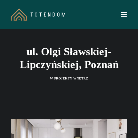
O NAS
ul. Olgi Sławskiej-
MIESZKANIA INWESTYCYJNE
Lipczyńskiej, Poznań
REALIZACJE
WIEDZA
W
PROJEKTY WNĘTRZ
KONTAKT
KUP BILET