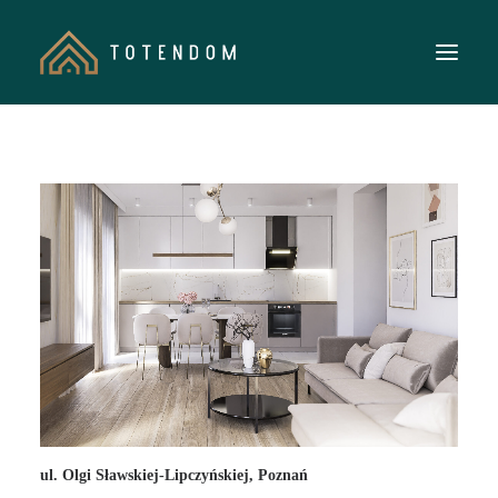
O NAS
MIESZKANIA INWESTYCYJNE
REALIZACJE
WIEDZA
KONTAKT
KUP BILET
ul. Olgi Sławskiej-Lipczyńskiej, Poznań