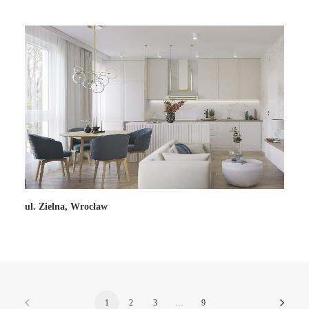
ul. Zielna, Wrocław
1
2
3
…
9