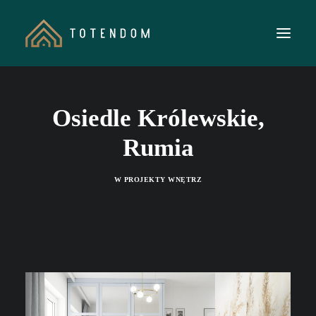
O NAS
Osiedle Królewskie,
MIESZKANIA INWESTYCYJNE
Rumia
REALIZACJE
WIEDZA
W
PROJEKTY WNĘTRZ
KONTAKT
KUP BILET